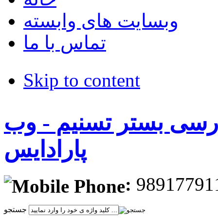
وبسایت های وابسته
تماس با ما
Skip to content
ارسی بستر تسنیم - وب
پارادایس
:
9891779
جستجو